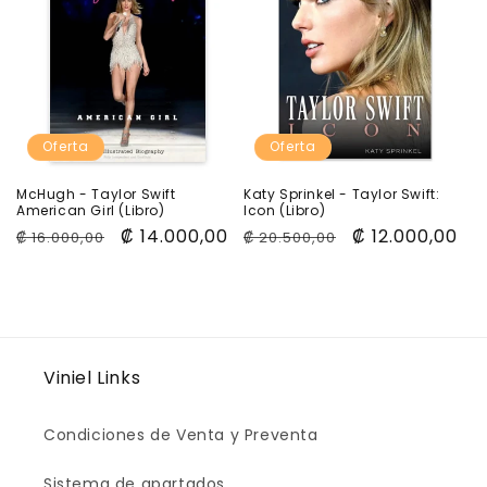
Oferta
Oferta
McHugh - Taylor Swift
Katy Sprinkel - Taylor Swift:
American Girl (Libro)
Icon (Libro)
Precio
Precio
₡ 14.000,00
Precio
Precio
₡ 12.000,00
₡ 16.000,00
₡ 20.500,00
habitual
de
habitual
de
oferta
oferta
Viniel Links
Condiciones de Venta y Preventa
Sistema de apartados