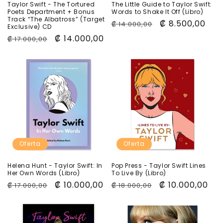
Taylor Swift - The Tortured
The Little Guide to Taylor Swift:
Poets Department + Bonus
Words to Shake It Off (Libro)
Track “The Albatross” (Target
Precio
Precio
₡ 8.500,00
₡ 14.000,00
Exclusive) CD
habitual
de
Precio
Precio
₡ 14.000,00
₡ 17.000,00
oferta
habitual
de
oferta
Oferta
Oferta
Helena Hunt - Taylor Swift: In
Pop Press - Taylor Swift Lines
Her Own Words (Libro)
To Live By (Libro)
Precio
Precio
₡ 10.000,00
Precio
Precio
₡ 10.000,00
₡ 17.000,00
₡ 18.000,00
habitual
de
habitual
de
oferta
oferta