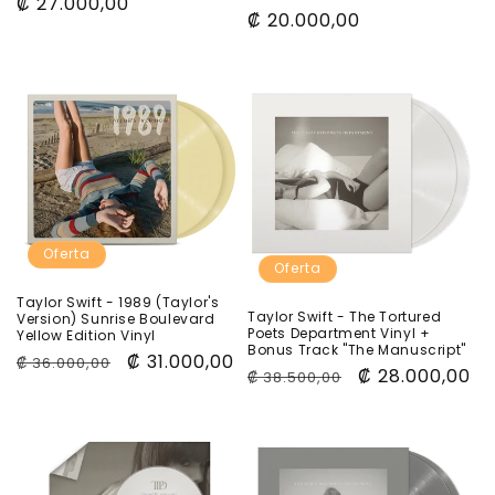
Precio
₡ 27.000,00
Precio
₡ 20.000,00
habitual
habitual
Oferta
Oferta
Taylor Swift - 1989 (Taylor's
Taylor Swift - The Tortured
Version) Sunrise Boulevard
Poets Department Vinyl +
Yellow Edition Vinyl
Bonus Track "The Manuscript"
Precio
Precio
₡ 31.000,00
₡ 36.000,00
Precio
Precio
₡ 28.000,00
₡ 38.500,00
habitual
de
habitual
de
oferta
oferta