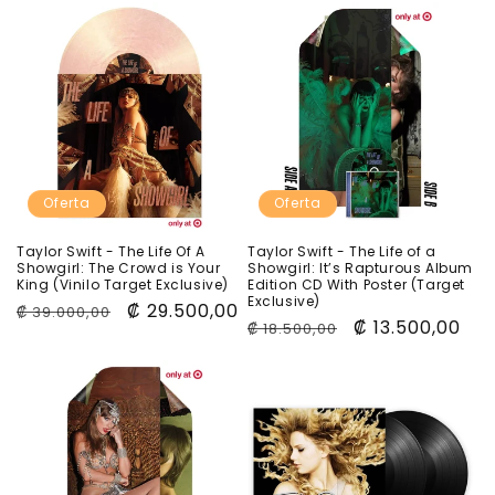
c
i
ó
n
:
Oferta
Oferta
Taylor Swift - The Life Of A
Taylor Swift - The Life of a
Showgirl: The Crowd is Your
Showgirl: It’s Rapturous Album
King (Vinilo Target Exclusive)
Edition CD With Poster (Target
Exclusive)
Precio
Precio
₡ 29.500,00
₡ 39.000,00
Precio
Precio
₡ 13.500,00
₡ 18.500,00
habitual
de
habitual
de
oferta
oferta