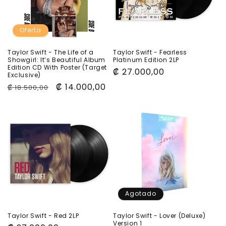
Oferta
Taylor Swift - The Life of a
Taylor Swift - Fearless
Showgirl: It’s Beautiful Album
Platinum Edition 2LP
Edition CD With Poster (Target
Precio
₡ 27.000,00
Exclusive)
habitual
Precio
Precio
₡ 14.000,00
₡ 18.500,00
habitual
de
oferta
Agotado
Taylor Swift - Red 2LP
Taylor Swift - Lover (Deluxe)
Version 1