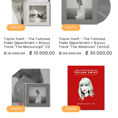
Oferta
Oferta
Taylor Swift - The Tortured
Taylor Swift - The Tortured
Poets Department + Bonus
Poets Department + Bonus
Track "The Manuscript" CD
Track "The Albatross" (Vinilo)
Precio
Precio
₡ 10.000,00
Precio
Precio
₡ 30.000,00
₡ 15.000,00
₡ 39.500,00
habitual
de
habitual
de
oferta
oferta
Oferta
Oferta