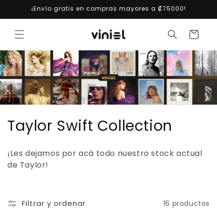
Ir
¡Envío gratis en compras mayores a ₡75000!
directamente
al contenido
Carrito
C
Taylor Swift Collection
o
¡Les dejamos por acá todo nuestro stock actual
l
de Taylor!
e
c
Filtrar y ordenar
16 productos