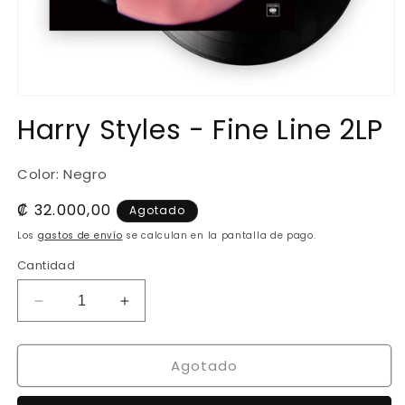
Abrir
elemento
Harry Styles - Fine Line 2LP
multimedia
1
en
una
Color: Negro
ventana
modal
Precio
₡ 32.000,00
Agotado
habitual
Los
gastos de envío
se calculan en la pantalla de pago.
Cantidad
Reducir
Aumentar
cantidad
cantidad
para
para
Agotado
Harry
Harry
Styles
Styles
-
-