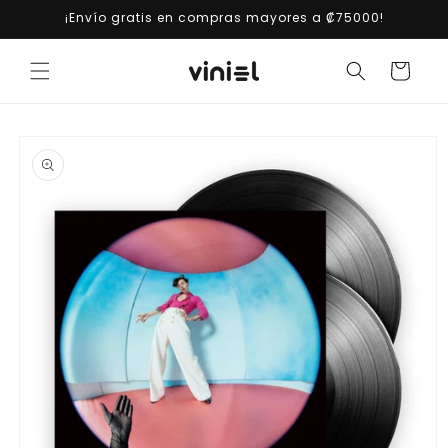
Ir
¡Envío gratis en compras mayores a ₡75000!
directamente
al contenido
Carrito
Ir
directamente
a la
información
del producto