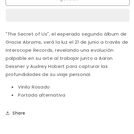
Abrams
Abrams
-
-
The
The
Secret
Secret
of
of
"The Secret of Us", el esperado segundo álbum de
Us
Us
Gracie Abrams, verá la luz el 21 de junio a través de
(Pink
(Pink
Vinyl)
Vinyl)
Interscope Records, revelando una evolución
palpable en su arte al trabajar junto a Aaron
Dessner y Audrey Hobert para capturar las
profundidades de su viaje personal.
Vinilo Rosado
Portada alternativa
Share