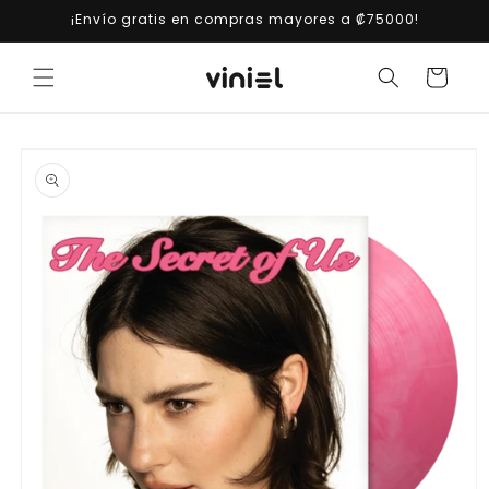
Ir
¡Envío gratis en compras mayores a ₡75000!
directamente
al contenido
Carrito
Ir
directamente
a la
información
del producto