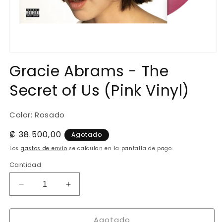
Abrir
elemento
Gracie Abrams - The
multimedia
1
Secret of Us (Pink Vinyl)
en
una
ventana
modal
Color: Rosado
Precio
₡ 38.500,00
Agotado
habitual
Los
gastos de envío
se calculan en la pantalla de pago.
Cantidad
Reducir
Aumentar
cantidad
cantidad
para
para
Agotado
Gracie
Gracie